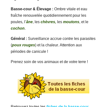
Basse-cour & Élevage :
Ombre vitale et eau
fraîche renouvelée quotidiennement pour les
poules, l’
âne
, les
chèvres,
les
moutons
, et le
cochon
.
Général :
Surveillance accrue contre les parasites
(
poux rouges
) et la chaleur. Attention aux
périodes de canicule !
Prenez soin de vos animaux et de votre terre !
Retrouvez toutes les
fiches de la basse-cour