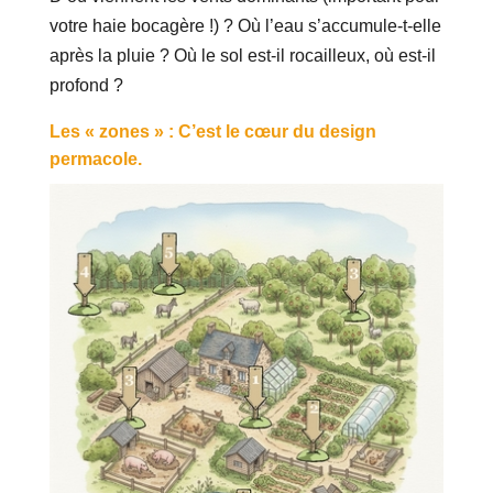
votre haie bocagère !) ? Où l’eau s’accumule-t-elle
après la pluie ? Où le sol est-il rocailleux, où est-il
profond ?
Les « zones » : C’est le cœur du design
permacole.