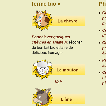
ferme bio »
Ph
C
po
m
C
d’
Pour élever quelques
chèvres en amateur
, récolter
Ca
du bon lait bio et faire de
po
délicieux fromages.
é
Pe
a
C
ni
Voir
p