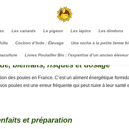
es
Les canards
Le pigeon
Les lapins
Les dindons
illa
Cochon d’Inde : Élevage
Une ruche à la petite ferme b
maculture
Livres Poulailler Bio : l’expertise d’un ancien éleveur
de, bienfaits, risques et dosage
tation des poules en France. C’est un aliment énergétique formid
vos poules est une erreur fréquente qui peut nuire à leur santé 
nfaits et préparation