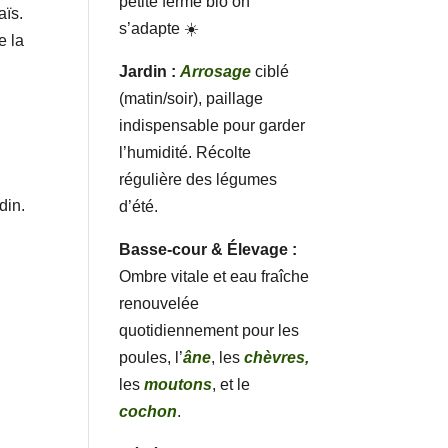
petite ferme bio on
aïs.
s’adapte ☀️
e la
Jardin :
Arrosage
ciblé
(matin/soir), paillage
indispensable pour garder
l’humidité. Récolte
régulière des légumes
din.
d’été.
Basse-cour & Élevage :
Ombre vitale et eau fraîche
renouvelée
quotidiennement pour les
poules, l’
âne
, les
chèvres,
les
moutons
, et le
cochon
.