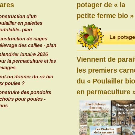
ares
potager de « la
petite ferme bio »
onstruction d'un
ulailler en palettes
odulable- plan
onstruction de cages
élevage des cailles - plan
lendrier lunaire 2026
Viennent de parai
ur la permaculture et les
levages
les premiers carn
ut-on donner du riz bio
du « Poulailler bi
ux poules ?
en permaculture »
onstruire des pondoirs
choirs pour poules -
lans