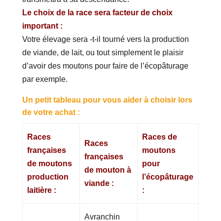
Le choix de la race sera facteur de choix
important :
Votre élevage sera -t-il tourné vers la production
de viande, de lait, ou tout simplement le plaisir
d’avoir des moutons pour faire de l’écopâturage
par exemple.
Un petit tableau pour vous aider à choisir lors
de votre achat :
Races
Races de
Races
françaises
moutons
françaises
de moutons
pour
de mouton à
production
l’écopâturage
viande :
laitière :
:
Avranchin