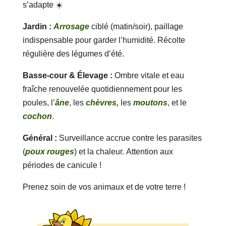
s’adapte ☀️
Jardin :
Arrosage
ciblé (matin/soir), paillage
indispensable pour garder l’humidité. Récolte
régulière des légumes d’été.
Basse-cour & Élevage :
Ombre vitale et eau
fraîche renouvelée quotidiennement pour les
poules, l’
âne
, les
chèvres,
les
moutons
, et le
cochon
.
Général :
Surveillance accrue contre les parasites
(
poux rouges
) et la chaleur. Attention aux
périodes de canicule !
Prenez soin de vos animaux et de votre terre !