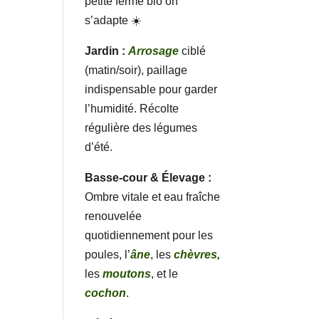
petite ferme bio on
s’adapte ☀️
Jardin :
Arrosage
ciblé
(matin/soir), paillage
indispensable pour garder
l’humidité. Récolte
régulière des légumes
d’été.
Basse-cour & Élevage :
Ombre vitale et eau fraîche
renouvelée
quotidiennement pour les
poules, l’
âne
, les
chèvres,
les
moutons
, et le
cochon
.