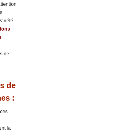
ttention
de
ariété
elons
s
es ne
es de
nes :
 ces
nt la