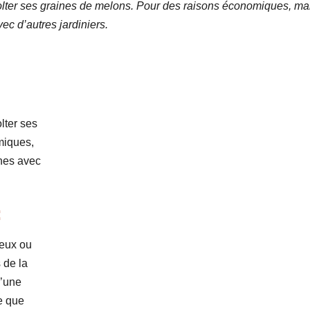
écolter ses graines de melons. Pour des raisons économiques, ma
ec d’autres jardiniers.
lter ses
miques,
ines avec
:
deux ou
 de la
d’une
ce que