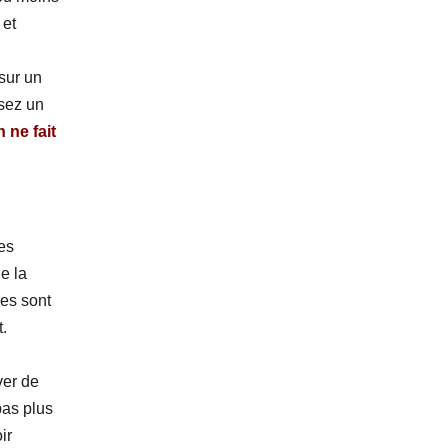
 et
sur un
ssez un
 ne fait
les
de la
nes sont
t.
ver de
pas plus
ir