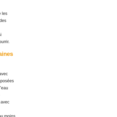
e les
 des
e
i
urrir.
aines
 avec
isposées
d’eau
e
t avec
ou moins