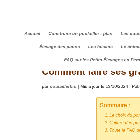
Accueil
Construire un poulailler : plan
Les poul
Élevage des paons
Les faisans
Le chinch
FAQ sur les Petits Élevages en Per
Comment faire ses gr
par
poulaillerbio
|
Mis à jour le 19/10/2024 | Pub
Sommaire :
Le choix du por
Culture des por
Toute la FAQ d