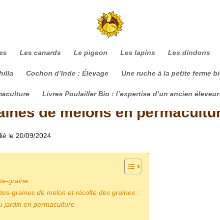
es
Les canards
Le pigeon
Les lapins
Les dindons
illa
Cochon d’Inde : Élevage
Une ruche à la petite ferme b
maculture
Livres Poulailler Bio : l’expertise d’un ancien éleveur
aines de melons en permacultu
lié le 20/09/2024
te-graine :
tes-graines de melon et récolte des graines :
u jardin en permaculture