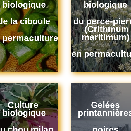
biologique
biologique
de la ciboule
du perce-pier
(Crithmum
maritimum)
 permaculture
en permacultu
Culture
Gelées
biologique
printannière
u chou milan
noires