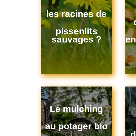
les racines de
pissenlits
sauvages ?
en
Le mulching
au potager bio
d