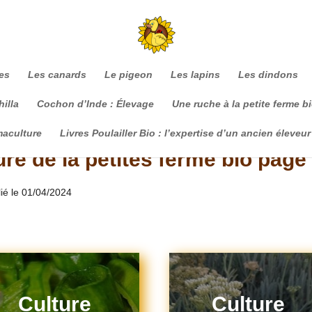
es
Les canards
Le pigeon
Les lapins
Les dindons
illa
Cochon d’Inde : Élevage
Une ruche à la petite ferme b
maculture
Livres Poulailler Bio : l’expertise d’un ancien éleveur
re de la petites ferme bio page
lié le 01/04/2024
Culture
Culture