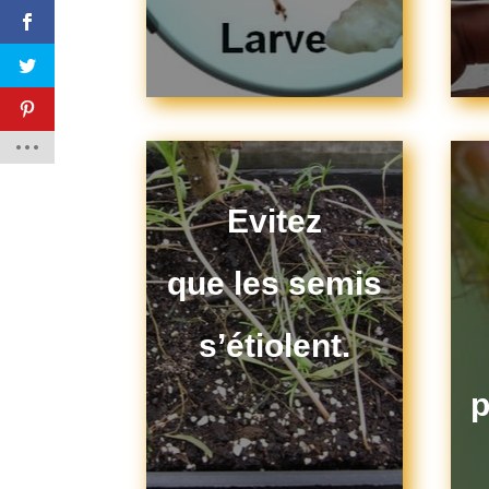
Evitez
que les semis
s’étiolent.
p