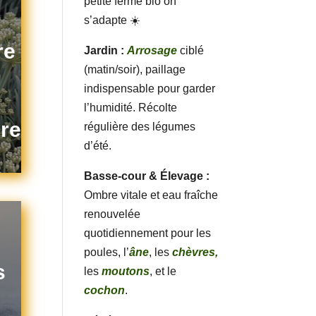
petite ferme bio on
s’adapte ☀️
re
Jardin :
Arrosage
ciblé
(matin/soir), paillage
indispensable pour garder
l’humidité. Récolte
re
régulière des légumes
d’été.
Basse-cour & Élevage :
Ombre vitale et eau fraîche
renouvelée
quotidiennement pour les
poules, l’
âne
, les
chèvres,
s
les
moutons
, et le
cochon
.