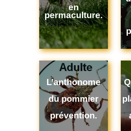
en
permaculture.
p
L’anthonome
Q
du pommier
p
prévention.