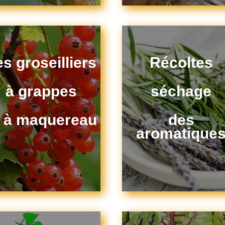
s groseilliers
Récoltes
à grappes
séchage
t à maquereau
des
aromatique