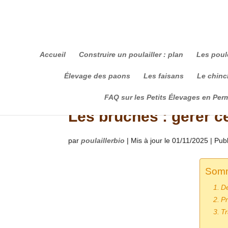
Accueil
Construire un poulailler : plan
Les poul
Élevage des paons
Les faisans
Le chinch
FAQ sur les Petits Élevages en Per
Les bruches : gérer c
par
poulaillerbio
|
Mis à jour le 01/11/2025 | Pub
Somm
De
Pr
Tr