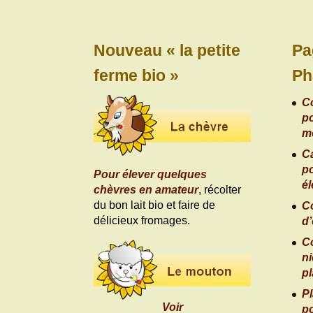
Nouveau « la petite
Pa
ferme bio »
Ph
C
po
m
Ca
po
Pour élever quelques
é
chèvres en amateur
, récolter
du bon lait bio et faire de
C
délicieux fromages.
d’
C
ni
p
Pl
Voir
po