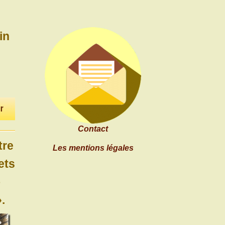
in
Contact
tre
Les mentions légales
ets
o
.