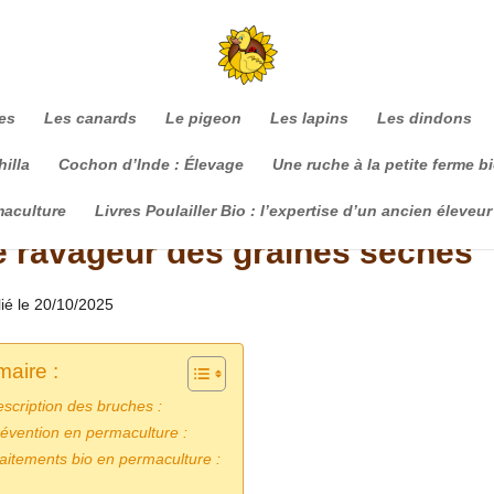
es
Les canards
Le pigeon
Les lapins
Les dindons
illa
Cochon d’Inde : Élevage
Une ruche à la petite ferme b
maculture
Livres Poulailler Bio : l’expertise d’un ancien éleveur
e ravageur des graines sèches
lié le 20/10/2025
aire :
scription des bruches :
évention en permaculture :
aitements bio en permaculture :