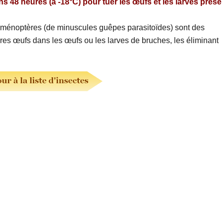
 48 heures (à -18°C) pour tuer les œufs et les larves prés
yménoptères (de minuscules guêpes parasitoïdes) sont des
pres œufs dans les œufs ou les larves de bruches, les éliminant