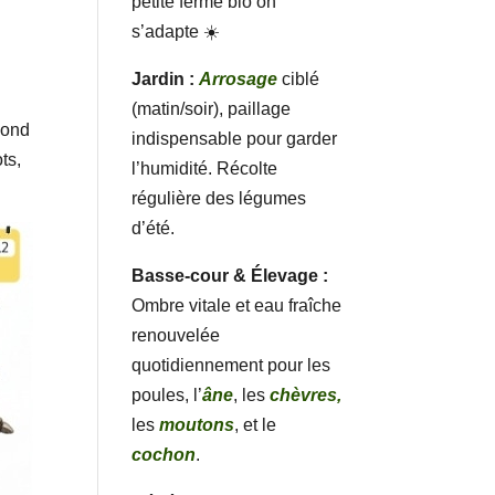
petite ferme bio on
s’adapte ☀️
Jardin :
Arrosage
ciblé
(matin/soir), paillage
pond
indispensable pour garder
ts,
l’humidité. Récolte
régulière des légumes
d’été.
Basse-cour & Élevage :
Ombre vitale et eau fraîche
renouvelée
quotidiennement pour les
poules, l’
âne
, les
chèvres,
les
moutons
, et le
cochon
.