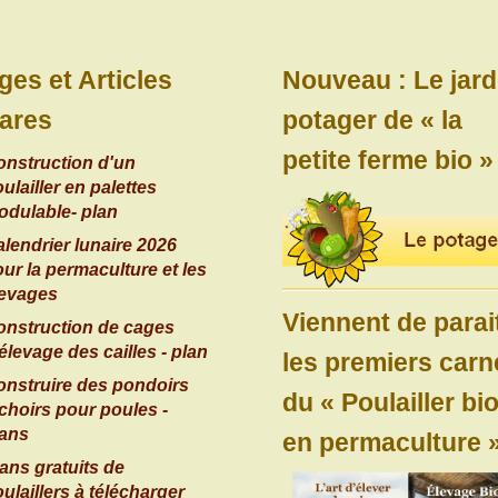
ges et Articles
Nouveau : Le jard
ares
potager de « la
petite ferme bio »
onstruction d'un
ulailler en palettes
odulable- plan
lendrier lunaire 2026
ur la permaculture et les
levages
Viennent de parai
onstruction de cages
élevage des cailles - plan
les premiers carn
onstruire des pondoirs
du « Poulailler bi
choirs pour poules -
lans
en permaculture »
ans gratuits de
ulaillers à télécharger