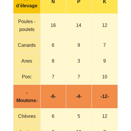
N
P
K
d’élevage
Poules -
16
14
12
poulets
Canards
6
9
7
Anes
8
3
9
Porc
7
7
10
-
-6-
-4-
-12-
Moutons-
Chèvres
6
5
12