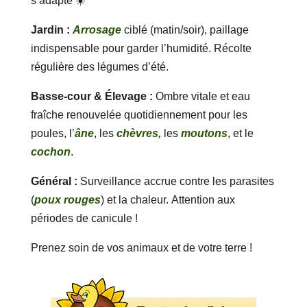
s’adapte ☀️
Jardin :
Arrosage
ciblé (matin/soir), paillage
indispensable pour garder l’humidité. Récolte
régulière des légumes d’été.
Basse-cour & Élevage :
Ombre vitale et eau
fraîche renouvelée quotidiennement pour les
poules, l’
âne
, les
chèvres,
les
moutons
, et le
cochon
.
Général :
Surveillance accrue contre les parasites
(
poux rouges
) et la chaleur. Attention aux
périodes de canicule !
Prenez soin de vos animaux et de votre terre !